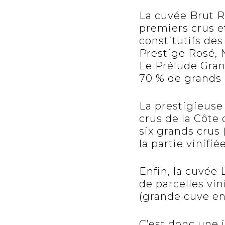
La cuvée Brut R
premiers crus 
constitutifs de
Prestige Rosé
,
Le Prélude Gran
70 % de grands 
La prestigieus
crus de la Côte
six grands crus 
la partie vinifié
Enfin, la cuvée
de parcelles vi
(grande cuve en
C’est donc une 