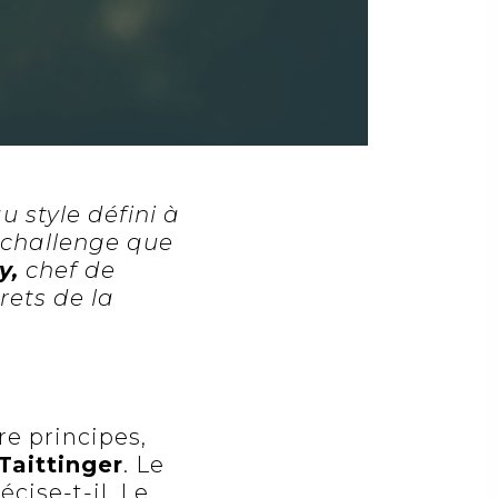
style défini à
n challenge que
y,
chef de
rets de la
e principes,
Taittinger
. Le
écise-t-il. Le