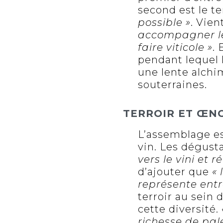
second est le te
possible »
. Vien
accompagner le 
faire viticole »
.
pendant lequel 
une lente alchi
souterraines.
TERROIR ET ŒNO
L’assemblage e
vin. Les dégust
vers le vini et 
d’ajouter que
« 
représente entre
terroir au sein 
cette diversité.
richesse de pal