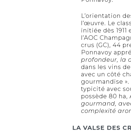
L’orientation d
l’œuvre. Le cla
initiée dès 191
l’AOC Champagne
crus (GC), 44 pr
Ponnavoy appréc
profondeur, la d
dans les vins d
avec un côté ch
gourmandise ». 
typicité avec s
possède 80 ha,
gourmand, avec 
complexité arom
LA VALSE DES C