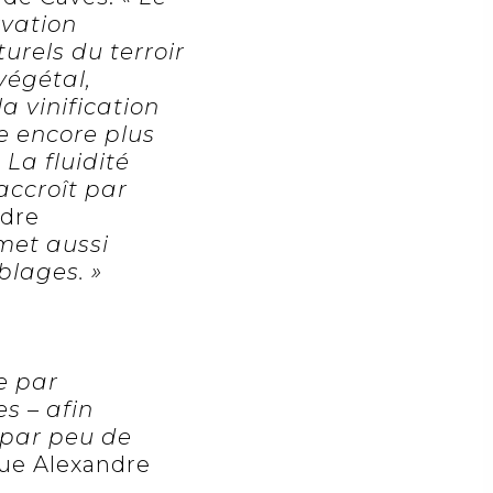
rvation
rels du terroir
végétal,
a vinification
e encore plus
 La fluidité
accroît par
ndre
rmet aussi
blages. »
se par
es
– afin
i par peu de
ue Alexandre