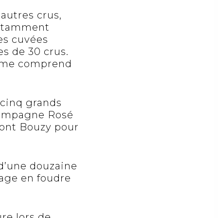
autres crus,
notamment
Les
cuvées
s de 30 crus.
ésime comprend
cinq grands
Champagne Rosé
 dont Bouzy pour
 d’une douzaine
age en foudre
re lors de