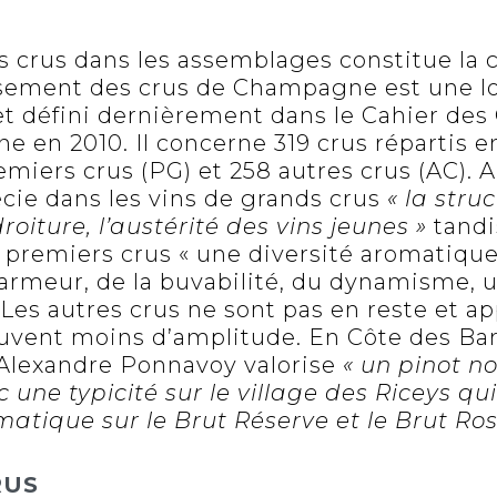
es crus dans les assemblages constitue la 
ssement des crus de Champagne est une l
1 et défini dernièrement dans le Cahier de
 en 2010. Il concerne 319 crus répartis e
emiers crus (PG) et 258 autres crus (AC). 
ie dans les vins de grands crus
« la struc
roiture, l’austérité des vins jeunes »
tandi
e premiers crus « une diversité aromatiqu
armeur, de la buvabilité, du dynamisme, 
Les autres crus ne sont pas en reste et ap
ouvent moins d’amplitude. En Côte des Ba
 Alexandre Ponnavoy valorise
« un pinot noi
une typicité sur le village des Riceys qui
atique sur le Brut Réserve et le Brut Ros
RUS