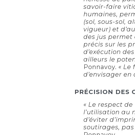
savoir-faire vit
humaines, perm
(sol, sous-sol, 
vigueur) et d’au
des jus permet 
précis sur les p
d’exécution des
ailleurs le poten
Ponnavoy.
« Le 
d’envisager en
PRÉCISION DES 
« Le respect de 
l’utilisation a
d’éviter d’impr
soutirages, pas
Ponnavoy.