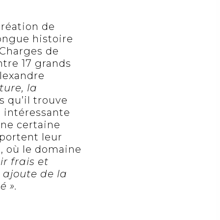
création de
ongue histoire
s Charges de
ntre 17 grands
Alexandre
ture, la
s qu’il trouve
e intéressante
une certaine
portent leur
r, où le domaine
r frais et
 ajoute de la
é ».