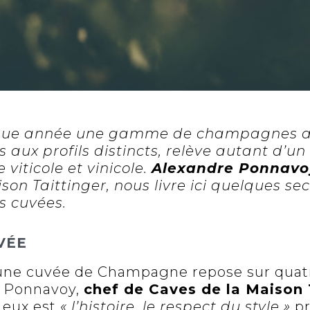
ue année une gamme de champagnes au 
s aux profils distincts, relève autant d’u
 viticole et vinicole.
Alexandre Ponnavo
on Taittinger, nous livre ici quelques sec
s cuvées.
VÉE
’une cuvée de Champagne repose sur quatr
e Ponnavoy,
chef de Caves de la Maison 
 eux est
« l’histoire, le respect du style »
pr