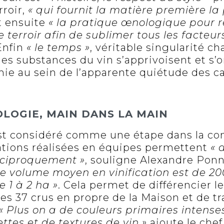
rroir,
« qui fournit la matière première la
t ensuite
« la pratique œnologique pour r
terroir afin de sublimer tous les facteurs
 Enfin
« le temps »
, véritable singularité c
les substances du vin s’apprivoisent et s’
mie au sein de l’apparente quiétude des c
LOGIE, MAIN DANS LA MAIN
st considéré comme une étape dans la con
ations réalisées en équipes permettent
« 
réciproquement »
, souligne Alexandre Ponn
le volume moyen en vinification est de 200
 1 à 2 ha »
. Cela permet de différencier 
des 37 crus en propre de la Maison et de tr
« Plus on a de couleurs primaires intense
ettes et de textures de vin »
ajoute le che