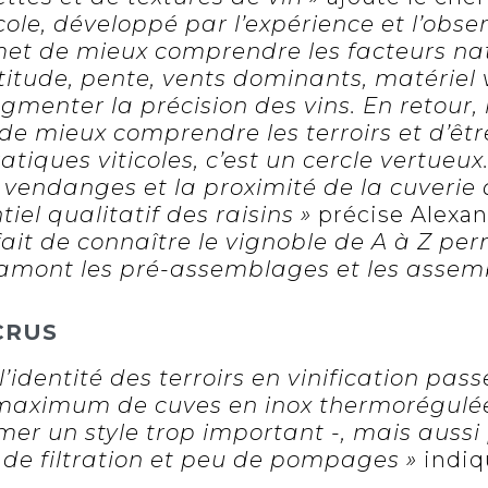
icole, développé par l’expérience et l’obse
et de mieux comprendre les facteurs natu
altitude, pente, vents dominants, matériel 
gmenter la précision des vins. En retour, l
de mieux comprendre les terroirs et d’êtr
ratiques viticoles, c’est un cercle vertueux.
 vendanges et la proximité de la cuverie 
tiel qualitatif des raisins »
précise Alexa
fait de connaître le vignoble de A à Z pe
 amont les pré-assemblages et les assem
CRUS
l’identité des terroirs en vinification pas
u maximum de cuves en inox thermorégulé
imer un style trop important -, mais auss
 de filtration et peu de pompages »
indiq