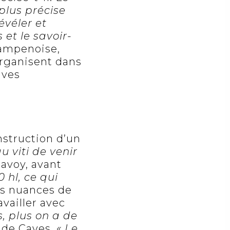
 plus précise
évéler et
 et le savoir-
hampenoise,
organisent dans
aves
struction d’un
au viti de venir
avoy, avant
 hl, ce qui
les nuances de
availler avec
s, plus on a de
f de Caves.
« Le