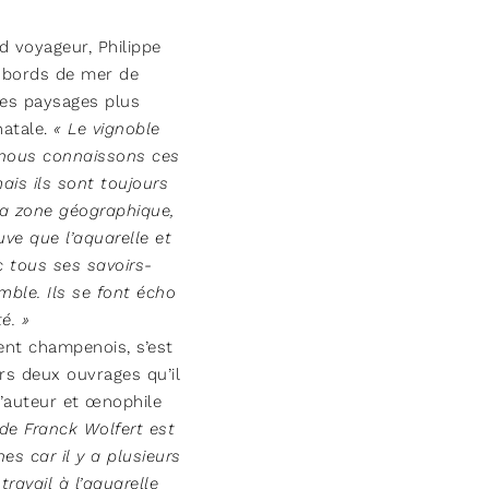
d voyageur, Philippe
s bords de mer de
les paysages plus
atale.
« Le vignoble
 nous connaissons ces
ais ils sont toujours
 la zone géographique,
uve que l’aquarelle et
 tous ses savoirs-
mble. Ils se font écho
é. »
ent champenois, s’est
rs deux ouvrages qu’il
l’auteur et œnophile
de Franck Wolfert est
es car il y a plusieurs
 travail à l’aquarelle