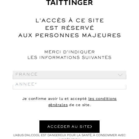
Gérard Rondeau
L'ACCÈS À CE SITE
EST RÉSERVÉ
AUX PERSONNES MAJEURES
MERCI D'INDIQUER
LES INFORMATIONS SUIVANTES
France
Je confirme avoir lu et accepté
les conditions
générales
de ce site.
ACCÉDER AU SITE
L'ABUS D'ALCOOL EST DANGEREUX POUR LA SANTÉ, À CONSOMMER AVEC
PORTRAITS
06.04.21