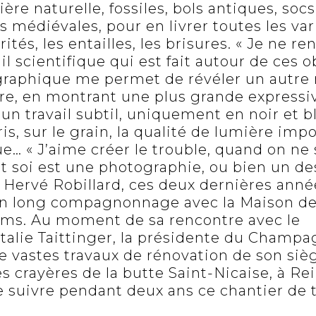
ère naturelle, fossiles, bols antiques, soc
s médiévales, pour en livrer toutes les var
ités, les entailles, les brisures. « Je ne r
il scientifique qui est fait autour de ces o
aphique me permet de révéler un autre 
re, en montrant une plus grande expressiv
là un travail subtil, uniquement en noir et 
ris, sur le grain, la qualité de lumière impo
ue… « J’aime créer le trouble, quand on ne s
nt soi est une photographie, ou bien un de
 Hervé Robillard, ces deux dernières anné
un long compagnonnage avec la Maison 
eims. Au moment de sa rencontre avec le
talie Taittinger, la présidente du Champag
e vastes travaux de rénovation de son sièg
s crayères de la butte Saint-Nicaise, à Rei
e suivre pendant deux ans ce chantier de 