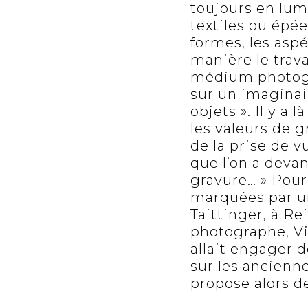
toujours en lumi
textiles ou épée
formes, les aspér
manière le trava
médium photogr
sur un imaginai
objets ». Il y a 
les valeurs de g
de la prise de v
que l’on a deva
gravure… » Pour
marquées par 
Taittinger, à R
photographe, Vi
allait engager d
sur les ancienne
propose alors d