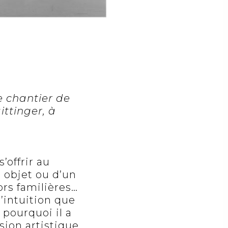
e chantier de
ttinger, à
’offrir au
n objet ou d’un
ors familières…
’intuition que
pourquoi il a
on artistique,