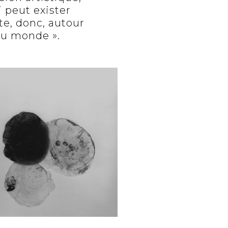
i peut exister
te, donc, autour
 au monde ».