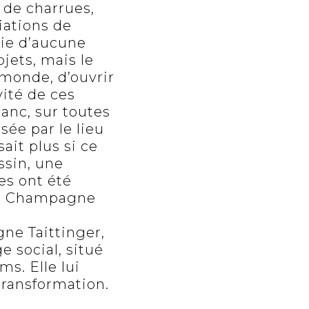
s de charrues,
iations de
enie d’aucune
bjets, mais le
monde, d’ouvrir
ité de ces
blanc, sur toutes
sée par le lieu
ait plus si ce
ssin, une
es ont été
de Champagne
ne Taittinger,
e social, situé
ms. Elle lui
transformation.