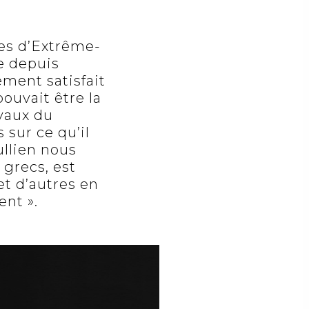
ies d’Extrême-
ie depuis
lement satisfait
pouvait être la
avaux du
 sur ce qu’il
ullien nous
 grecs, est
et d’autres en
ent ».