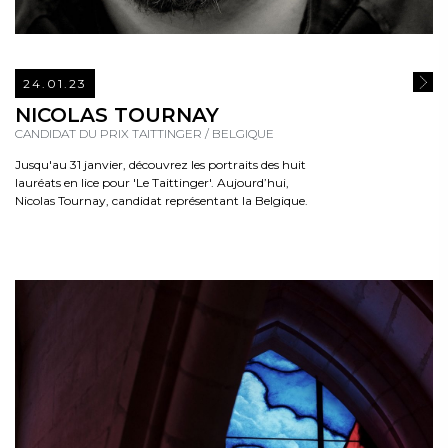
24.01.23
READ
NICOLAS TOURNAY
CANDIDAT DU PRIX TAITTINGER / BELGIQUE
Jusqu'au 31 janvier, découvrez les portraits des huit
lauréats en lice pour 'Le Taittinger'. Aujourd’hui,
Nicolas Tournay, candidat représentant la Belgique.