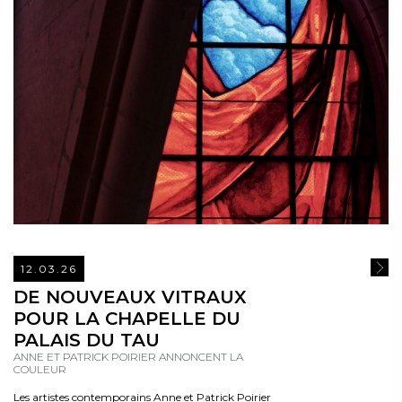
12.03.26
READ
DE NOUVEAUX VITRAUX
POUR LA CHAPELLE DU
PALAIS DU TAU
ANNE ET PATRICK POIRIER ANNONCENT LA
COULEUR
Les artistes contemporains Anne et Patrick Poirier