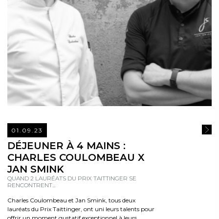
01.09.23
READ
DÉJEUNER À 4 MAINS :
CHARLES COULOMBEAU X
JAN SMINK
QUAND 2 LAURÉATS DU PRIX TAITTINGER SE
RENCONTRENT...
Charles Coulombeau et Jan Smink, tous deux
lauréats du Prix Taittinger, ont uni leurs talents pour
offrir un moment gustatif exceptionnel à leurs