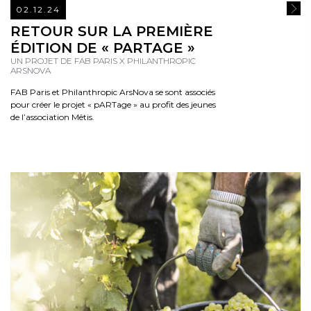
02.12.24
READ
RETOUR SUR LA PREMIÈRE
ÉDITION DE « PARTAGE »
UN PROJET DE FAB PARIS X PHILANTHROPIC
ARSNOVA
FAB Paris et Philanthropic ArsNova se sont associés
pour créer le projet « pARTage » au profit des jeunes
de l’association Mêtis.