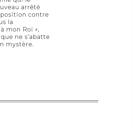
ouveau arrêté
e position contre
us la
 à mon Roi »,
 que ne s’abatte
 un mystère.