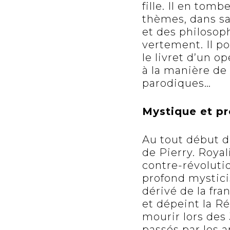
fille. Il en tom
thèmes, dans sa
et des philosop
vertement. Il po
le livret d’un o
à la manière de 
parodiques…
Mystique et pr
Au tout début d
de Pierry. Royal
contre-révolutio
profond mystici
dérivé de la fra
et dépeint la R
mourir lors des
passés par les a