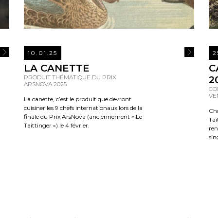
10.01.25
2
READ MORE
READ MOR
LA CANETTE
C
PRODUIT THÉMATIQUE DU PRIX
2
ARSNOVA 2025
CO
VE
La canette, c’est le produit que devront
cuisiner les 9 chefs internationaux lors de la
Chr
finale du Prix ArsNova (anciennement « Le
Tai
Taittinger ») le 4 février.
ren
sin