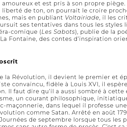
be amoureux et est pris à son propre piège
 liberté de ton, on pourrait le croire pro
hes, mais en publiant
Voltairiade
, il les cr
ursuit ses tentatives dans tous les styles li
péra-comique (
Les Sabots
), publie de la po
La Fontaine, des contes d’inspiration orie
oscrit
e la Révolution, il devient le premier et
iste convaincu, fidèle à Louis XVI, il esp
n. Il faut dire qu’il a aussi sombré à cet
sme, un courant philosophique, initiatiqu
nc-maçonnerie, dans lequel il professe une
évolution comme Satan. Arrêté en août 179
 Journées de septembre lorsque tous les p
rmes sans autre forme de procès. C’est sa f