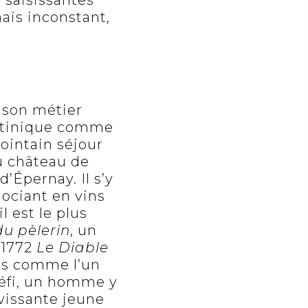
 saisissantes
mais inconstant,
.
e son métier
artinique comme
lointain séjour
u château de
d’Épernay. Il s’y
gociant en vins
l est le plus
du pèlerin
, un
 1772
Le Diable
stes comme l’un
 défi, un homme y
avissante jeune