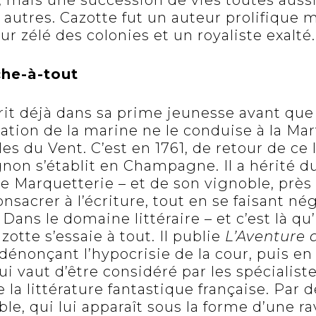
, mais une succession de vies toutes aussi
 autres. Cazotte fut un auteur prolifique 
r zélé des colonies et un royaliste exalté
che-à-tout
écrit déjà dans sa prime jeunesse avant qu
ration de la marine ne le conduise à la M
les du Vent. C’est en 1761, de retour de ce 
non s’établit en Champagne. Il a hérité d
lle Marquetterie – et de son vignoble, près 
onsacrer à l’écriture, tout en se faisant né
ns le domaine littéraire – et c’est là qu’i
zotte s’essaie à tout. Il publie
L’Aventure 
dénonçant l’hypocrisie de la cour, puis en
 lui vaut d’être considéré par les spéciali
 la littérature fantastique française. Par
le, qui lui apparaît sous la forme d’une r