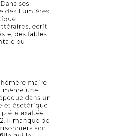
. Dans ses
che des Lumières
itique
ttéraires, écrit
ésie, des fables
ntale ou
 éphémère maire
ère même une
te époque dans un
e et ésotérique
 piété exaltée
2, il manque de
risonniers sont
ille qui le