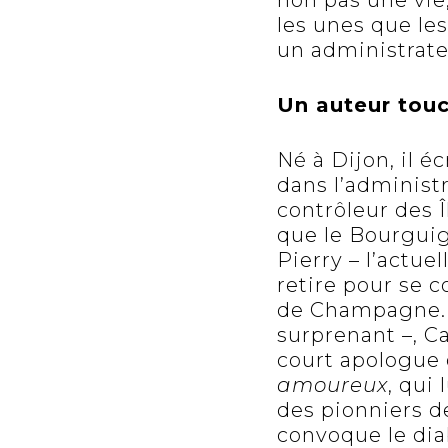
non pas une vie
les unes que les
un administrateu
Un auteur tou
Né à Dijon, il 
dans l’administ
contrôleur des Î
que le Bourguig
Pierry – l’actue
retire pour se c
de Champagne. Da
surprenant –, Ca
court apologue 
amoureux
, qui
des pionniers de
convoque le diab