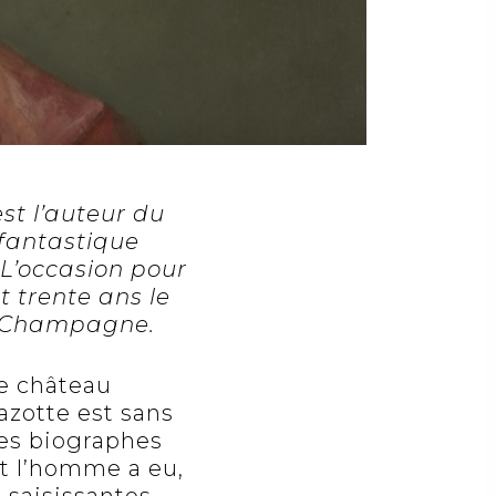
st l’auteur du
 fantastique
 L’occasion pour
t trente ans le
en Champagne.
le château
azotte est sans
 Les biographes
nt l’homme a eu,