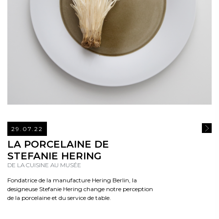
29.07.22
READ
LA PORCELAINE DE
STEFANIE HERING
DE LA CUISINE AU MUSÉE
Fondatrice de la manufacture Hering Berlin, la
designeuse Stefanie Hering change notre perception
de la porcelaine et du service de table.