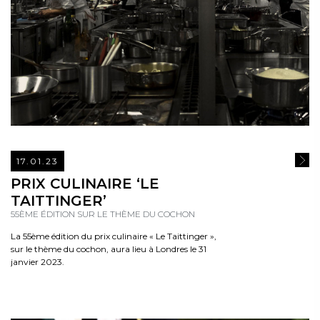
17.01.23
READ
PRIX CULINAIRE ‘LE
TAITTINGER’
55ÈME ÉDITION SUR LE THÈME DU COCHON
La 55ème édition du prix culinaire « Le Taittinger »,
sur le thème du cochon, aura lieu à Londres le 31
janvier 2023.