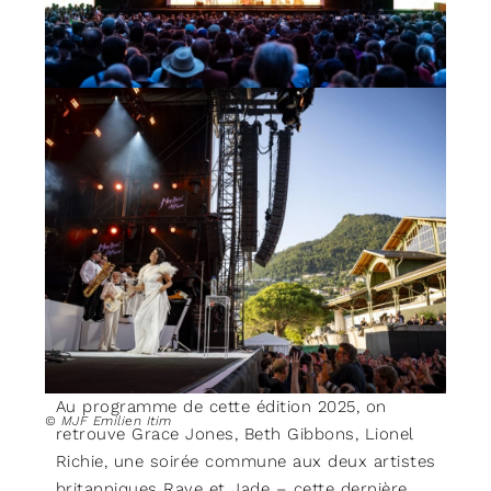
© MJF Lionel Flusin
Au programme de cette édition 2025, on
© MJF Emilien Itim
retrouve Grace Jones, Beth Gibbons, Lionel
Richie, une soirée commune aux deux artistes
britanniques Raye et Jade – cette dernière