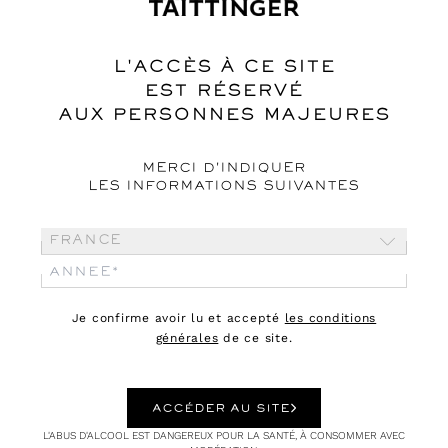
Montreux Jazz Festival 2025
L'ACCÈS À CE SITE
EST RÉSERVÉ
AUX PERSONNES MAJEURES
MERCI D'INDIQUER
LES INFORMATIONS SUIVANTES
France
Je confirme avoir lu et accepté
les conditions
générales
de ce site.
ACCÉDER AU SITE
L'ABUS D'ALCOOL EST DANGEREUX POUR LA SANTÉ, À CONSOMMER AVEC
CULTURE
26.06.25