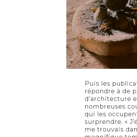
Puis les public
répondre à de 
d’architecture 
nombreuses couve
qui les occupent
surprendre. « J
me trouvais dan
magnifique temp