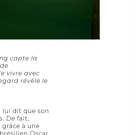
ng capte la
 de
de vivre avec
egard révèle le
 lui dit que son
s. De fait,
 grâce à une
 brésilien Oscar