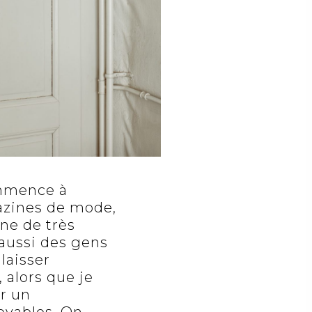
ommence à
azines de mode,
gne de très
 aussi des gens
 laisser
 alors que je
r un
oyables. On