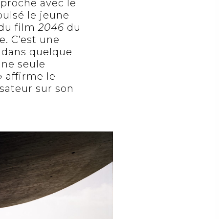
 proche avec le
pulsé le jeune
du film
2046
du
. C’est une
t dans quelque
une seule
 affirme le
isateur sur son