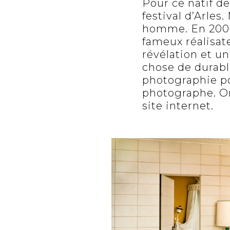
Pour ce natif d
festival d’Arles
homme. En 2004,
fameux réalisat
révélation et u
chose de durabl
photographie po
photographe. On
site internet.