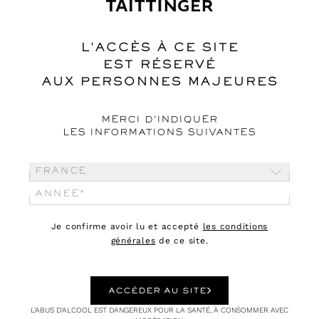
Les vendanges 2020 au coeur du vignoble Taittinger
L'ACCÈS À CE SITE
EST RÉSERVÉ
AUX PERSONNES MAJEURES
MERCI D'INDIQUER
LES INFORMATIONS SUIVANTES
France
Je confirme avoir lu et accepté
les conditions
générales
de ce site.
ACCÉDER AU SITE
L'ABUS D'ALCOOL EST DANGEREUX POUR LA SANTÉ, À CONSOMMER AVEC
VIGNES
18.09.20