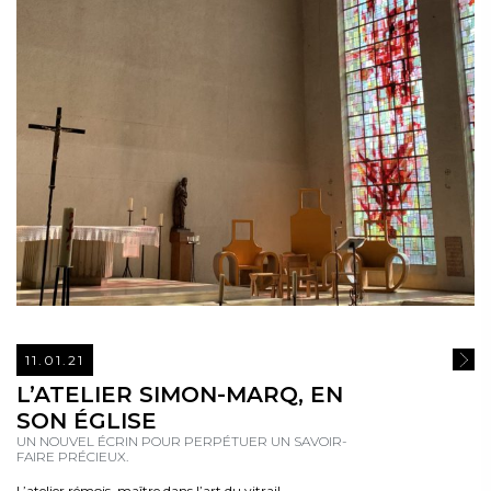
11.01.21
READ
L’ATELIER SIMON-MARQ, EN
SON ÉGLISE
UN NOUVEL ÉCRIN POUR PERPÉTUER UN SAVOIR-
FAIRE PRÉCIEUX.
L’atelier rémois, maître dans l’art du vitrail,