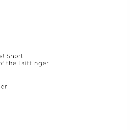
s! Short
f the Taittinger
ger