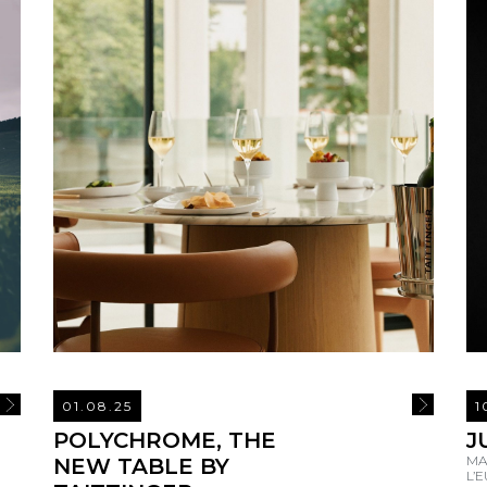
01.08.25
1
READ MORE
READ MOR
POLYCHROME, THE
J
MA
NEW TABLE BY
L’