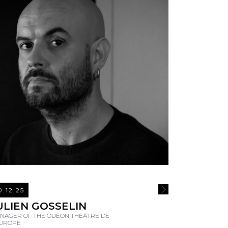
0.12.25
E
READ MORE
ULIEN GOSSELIN
NAGER OF THE ODÉON THÉÂTRE DE
EUROPE