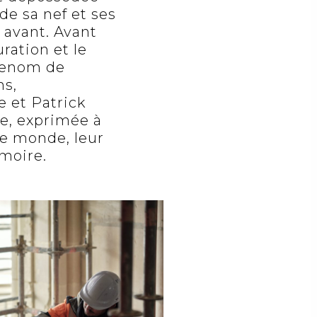
de sa nef et ses
t avant. Avant
ation et le
 renom de
ns,
e et Patrick
ue, exprimée à
le monde, leur
moire.