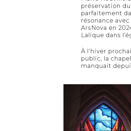
préservation du
parfaitement dan
résonance avec 
ArsNova en 2024 
Lalique dans l’é
À l’hiver procha
public, la chape
manquait depuis