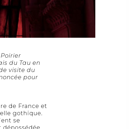
Poirier
ais du Tau en
de visite du
nnoncée pour
ire de France et
elle gothique.
ient se
ont dépossédée