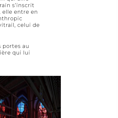
ain s’inscrit
 elle entre en
nthropic
trail, celui de
s portes au
ière qui lui