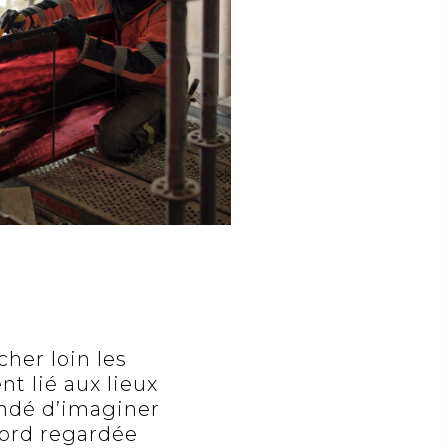
her loin les
nt lié aux lieux
andé d’imaginer
bord regardée