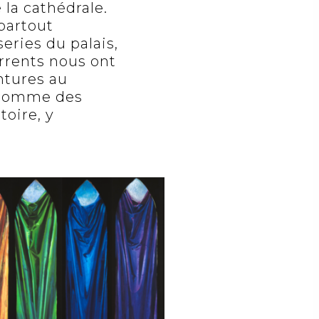
la cathédrale.
 partout
series du palais,
rrents nous ont
ntures au
x comme des
toire, y