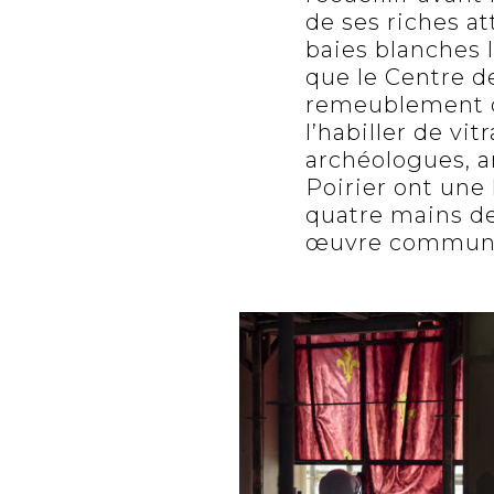
de ses riches a
baies blanches l
que le Centre d
remeublement de
l’habiller de vit
archéologues, a
Poirier ont une
quatre mains de
œuvre commune r