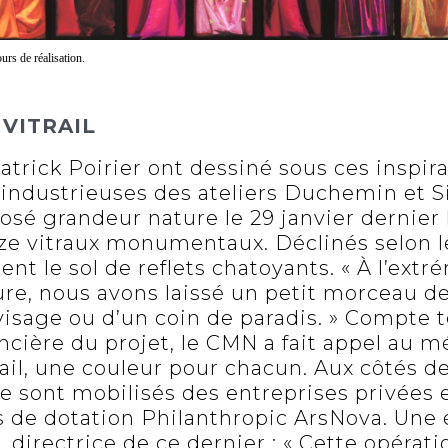
urs de réalisation.
VITRAIL
trick Poirier ont dessiné sous ces inspir
 industrieuses des ateliers Duchemin et
osé grandeur nature le 29 janvier dernier 
ize vitraux monumentaux. Déclinés selon l
aient le sol de reflets chatoyants. « À l’ext
re, nous avons laissé un petit morceau de 
visage ou d’un coin de paradis. » Compte 
ncière du projet, le CMN a fait appel au m
ail, une couleur pour chacun. Aux côtés d
e sont mobilisés des entreprises privées 
ds de dotation Philanthropic ArsNova. Une
, directrice de ce dernier : « Cette opératio