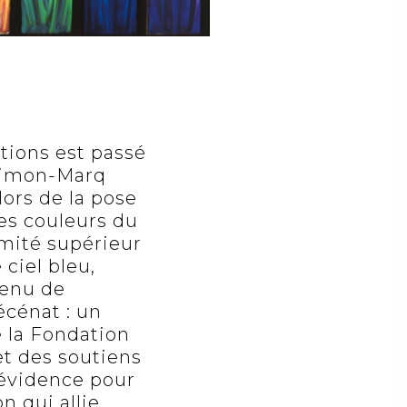
ations est passé
 Simon-Marq
lors de la pose
es couleurs du
rémité supérieur
ciel bleu,
tenu de
écénat : un
e la Fondation
et des soutiens
 évidence pour
n qui allie