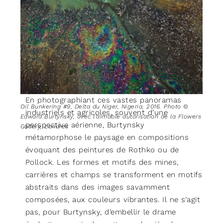
En photographiant ces vastes panoramas
Oil Bunkering #9, Delta du Niger, Nigeria, 2016. Photo ©
industriels et agricoles, souvent d’une
Edward Burtynsky, avec l’aimable autorisation de la Flowers
perspective aérienne, Burtynsky
Gallery, Londres
métamorphose le paysage en compositions
évoquant des peintures de Rothko ou de
Pollock. Les formes et motifs des mines,
carrières et champs se transforment en motifs
abstraits dans des images savamment
composées, aux couleurs vibrantes. Il ne s’agit
pas, pour Burtynsky, d’embellir le drame