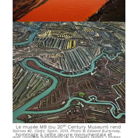
Nickel Tailings #34, Sudbury, Ontario, Canada, 1996. Photo
© Edward Burtynsky, avec l’aimable autorisation de la
Flowers Gallery, Londres.
th
Le musée M9 (ou 20
Century Museum) rend
Salinas #2, Cádiz, Spain, 2013. Photo © Edward Burtynsky,
hommage à cette œuvre monumentale et
avec l’aimable autorisation de la Flowers Gallery, Londres.