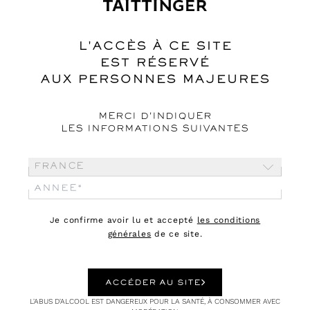
Edward Burtynsky
L'ACCÈS À CE SITE
EST RÉSERVÉ
AUX PERSONNES MAJEURES
MERCI D'INDIQUER
LES INFORMATIONS SUIVANTES
France
Je confirme avoir lu et accepté
les conditions
générales
de ce site.
ACCÉDER AU SITE
L'ABUS D'ALCOOL EST DANGEREUX POUR LA SANTÉ, À CONSOMMER AVEC
CULTURE
10.07.24