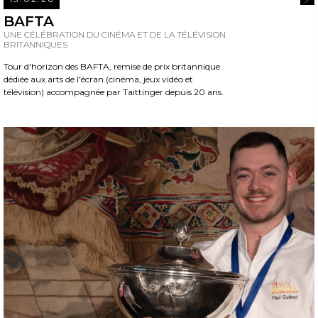
REA
BAFTA
UNE CÉLÉBRATION DU CINÉMA ET DE LA TÉLÉVISION
BRITANNIQUES
Tour d'horizon des BAFTA, remise de prix britannique
dédiée aux arts de l'écran (cinéma, jeux vidéo et
télévision) accompagnée par Taittinger depuis 20 ans.