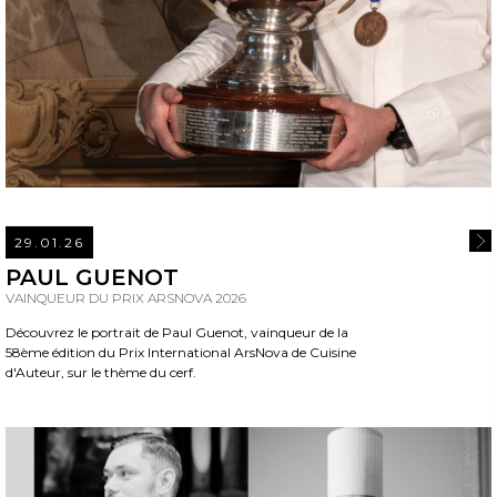
29.01.26
REA
PAUL GUENOT
VAINQUEUR DU PRIX ARSNOVA 2026
Découvrez le portrait de Paul Guenot, vainqueur de la
58ème édition du Prix International ArsNova de Cuisine
d'Auteur, sur le thème du cerf.