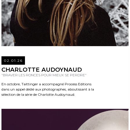
02.01.26
REA
CHARLOTTE AUDOYNAUD
"BRAVER LES RONCES POUR MIEUX SE PERDRE"
En octobre, Taittinger a accompagné Process Editions
dans un appel dédié aux photographes, aboutissant à la
sélection de la série de Charlotte Audoynaud.