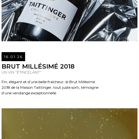
16.01.26
REA
BRUT MILLÉSIMÉ 2018
UN VIN "ÉTINCELANT"
Fin, élégant et d’une belle fraîcheur, le Brut Millésimé
2018 de la Maison Taittinger, tout juste sorti, témoigne
d’une vendange exceptionnelle.