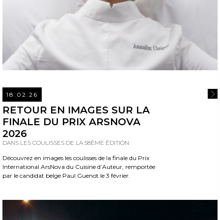
18.02.26
REA
RETOUR EN IMAGES SUR LA
FINALE DU PRIX ARSNOVA
2026
DANS LES COULISSES DE LA 58ÈME ÉDITION
Découvrez en images les coulisses de la finale du Prix
International ArsNova du Cuisine d’Auteur, remportée
par le candidat belge Paul Guenot le 3 février.